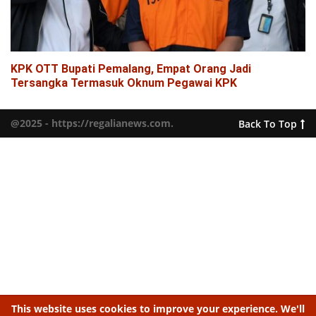
KPK OTT Bupati Pemalang, Empat Orang Jadi
Tersangka Termasuk Oknum Pegawai KPK
@2025 - https://regalianews.com.
Back To Top
This website uses cookies to improve your experience. We'll