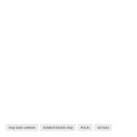
HAJI DAN UMRAH
KEMENTERIAN HAJI
POLRI
SATGAS