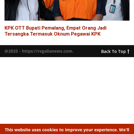
KPK OTT Bupati Pemalang, Empat Orang Jadi
Tersangka Termasuk Oknum Pegawai KPK
@2025 - https://regalianews.com.
Back To Top
This website uses cookies to improve your experience. We'll