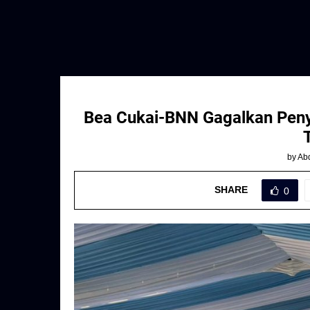
Bea Cukai-BNN Gagalkan Penye
by
Abd
SHARE
0