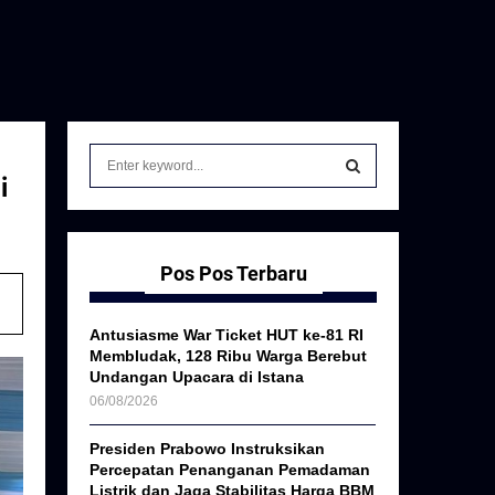
S
e
i
a
S
r
c
E
h
Pos Pos Terbaru
f
A
o
Antusiasme War Ticket HUT ke-81 RI
r
R
Membludak, 128 Ribu Warga Berebut
:
Undangan Upacara di Istana
C
06/08/2026
H
Presiden Prabowo Instruksikan
Percepatan Penanganan Pemadaman
Listrik dan Jaga Stabilitas Harga BBM