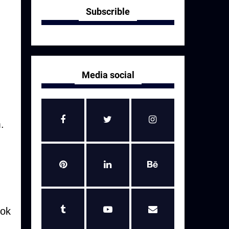
Subscrible
Media social
.
iok