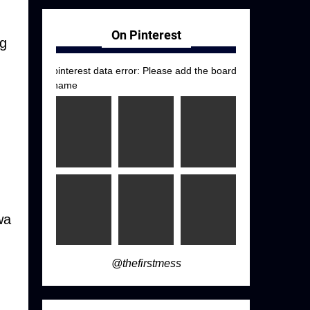
On Pinterest
ng
pinterest data error: Please add the board
name
wa
@thefirstmess