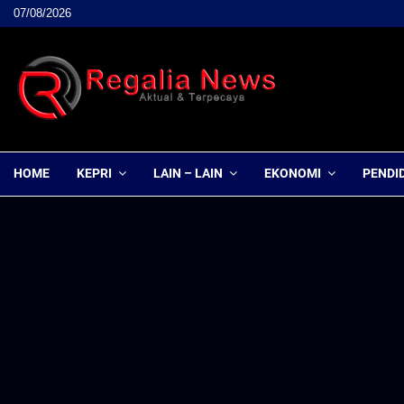
07/08/2026
HOME
KEPRI
LAIN – LAIN
EKONOMI
PENDI