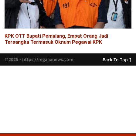
KPK OTT Bupati Pemalang, Empat Orang Jadi
Tersangka Termasuk Oknum Pegawai KPK
@2025 - https://regalianews.com.
Back To Top