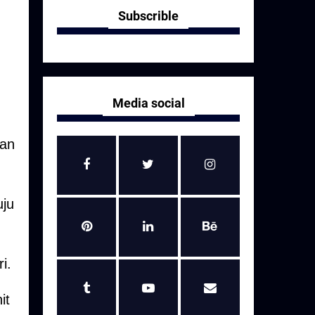
Subscrible
Media social
kan
uju
i.
it