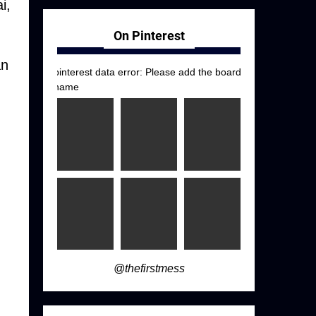
i,
On Pinterest
an
pinterest data error: Please add the board
name
@thefirstmess