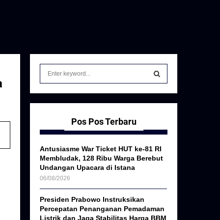
S
e
a
a
S
r
c
E
h
Pos Pos Terbaru
f
A
o
Antusiasme War Ticket HUT ke-81 RI
r
R
Membludak, 128 Ribu Warga Berebut
:
Undangan Upacara di Istana
C
06/08/2026
H
Presiden Prabowo Instruksikan
Percepatan Penanganan Pemadaman
Listrik dan Jaga Stabilitas Harga BBM