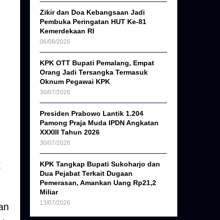
Zikir dan Doa Kebangsaan Jadi
Pembuka Peringatan HUT Ke-81
Kemerdekaan RI
06/08/2026
KPK OTT Bupati Pemalang, Empat
Orang Jadi Tersangka Termasuk
Oknum Pegawai KPK
30/07/2026
Presiden Prabowo Lantik 1.204
Pamong Praja Muda IPDN Angkatan
XXXIII Tahun 2026
30/07/2026
k
KPK Tangkap Bupati Sukoharjo dan
Dua Pejabat Terkait Dugaan
Pemerasan, Amankan Uang Rp21,2
Miliar
13/07/2026
an