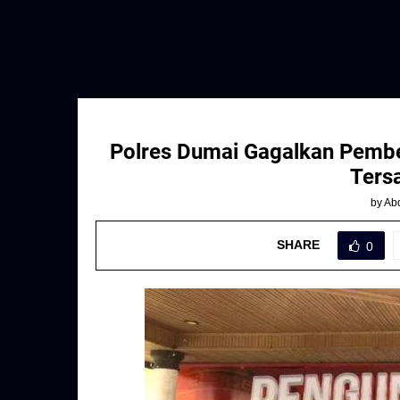
Polres Dumai Gagalkan Pembe
Ters
by
Abd
SHARE
0