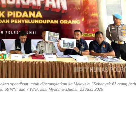
kan speedboat untuk diberangkatkan ke Malaysia. “Sebanyak 63 orang berh
i dari 56 WNI dan 7 WNA asal Myanmar.Dumai, 23 April 2026