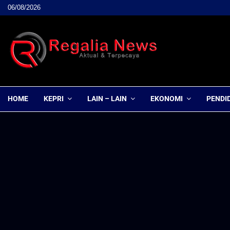
06/08/2026
HOME
KEPRI
LAIN – LAIN
EKONOMI
PENDI