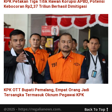
KPK Petakan Tiga Titik Rawan Korupsi APBD, Potensi
Kebocoran Rp2,37 Triliun Berhasil Dimitigasi
KPK OTT Bupati Pemalang, Empat Orang Jadi
Tersangka Termasuk Oknum Pegawai KPK
@2025 - https://regalianews.com.
Back To Top