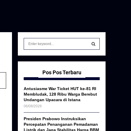
S
e
a
S
r
c
E
h
Pos Pos Terbaru
f
A
o
Antusiasme War Ticket HUT ke-81 RI
r
R
Membludak, 128 Ribu Warga Berebut
:
Undangan Upacara di Istana
C
06/08/2026
H
Presiden Prabowo Instruksikan
Percepatan Penanganan Pemadaman
Listrik dan Jaga Stabilitas Harga BBM