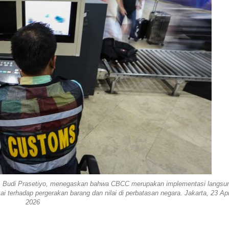
, Budi Prasetiyo, menegaskan bahwa CBCC merupakan implementasi langsu
i terhadap pergerakan barang dan nilai di perbatasan negara. Jakarta, 23 Apr
2026