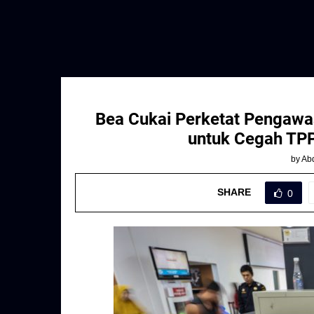
Bea Cukai Perketat Pengawa
untuk Cegah TP
by
Abd
SHARE
0