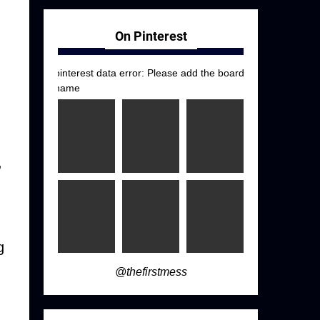
On Pinterest
pinterest data error: Please add the board
name
,
g
@thefirstmess