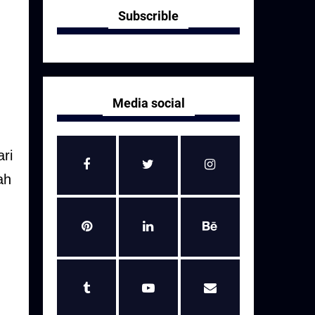
Subscrible
Media social
ri
ah