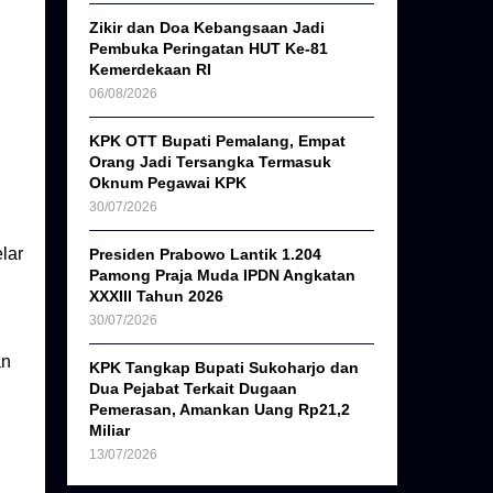
Zikir dan Doa Kebangsaan Jadi
Pembuka Peringatan HUT Ke-81
Kemerdekaan RI
06/08/2026
KPK OTT Bupati Pemalang, Empat
Orang Jadi Tersangka Termasuk
Oknum Pegawai KPK
30/07/2026
lar
Presiden Prabowo Lantik 1.204
Pamong Praja Muda IPDN Angkatan
XXXIII Tahun 2026
30/07/2026
an
KPK Tangkap Bupati Sukoharjo dan
Dua Pejabat Terkait Dugaan
Pemerasan, Amankan Uang Rp21,2
Miliar
13/07/2026