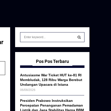
S
e
ar
a
S
r
c
E
h
Pos Pos Terbaru
f
A
o
Antusiasme War Ticket HUT ke-81 RI
r
R
Membludak, 128 Ribu Warga Berebut
:
Undangan Upacara di Istana
C
06/08/2026
H
Presiden Prabowo Instruksikan
Percepatan Penanganan Pemadaman
Listrik dan Jaga Stabilitas Harga BBM