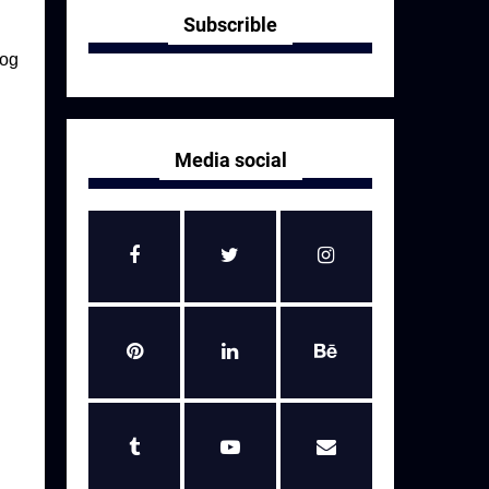
Subscrible
log
Media social