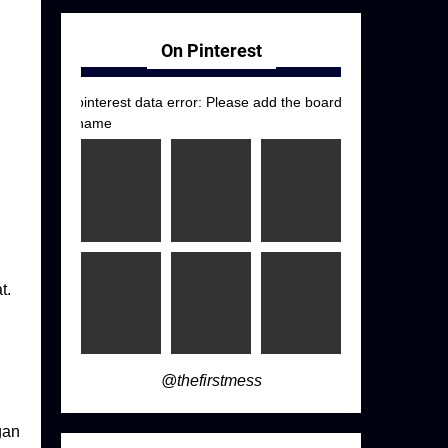
On Pinterest
pinterest data error: Please add the board
name
t.
@thefirstmess
gan