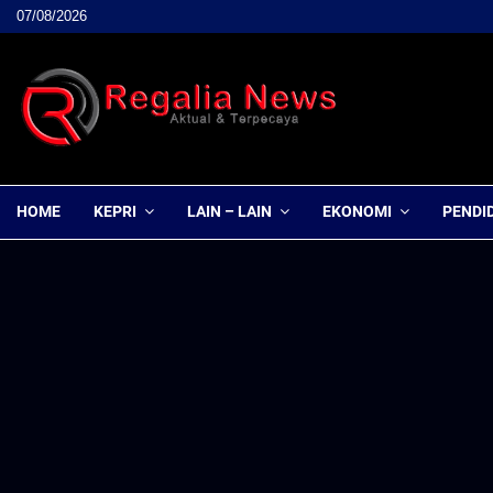
07/08/2026
HOME
KEPRI
LAIN – LAIN
EKONOMI
PENDI