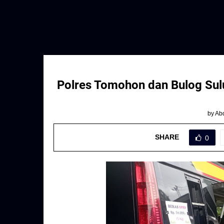
Polres Tomohon dan Bulog Sul
by
Abd
SHARE
0