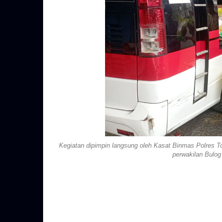
Kegiatan dipimpin langsung oleh Kasat Binmas Polres T
perwakilan Bulog