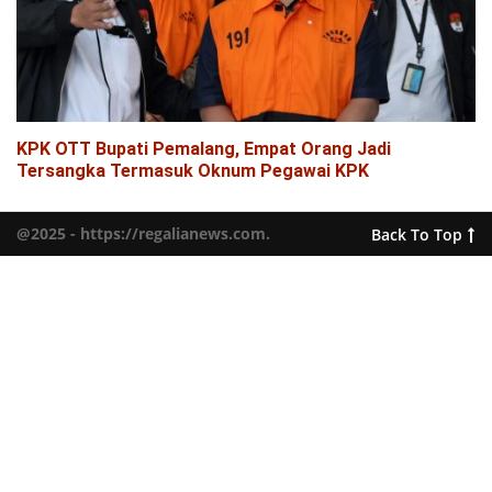
KPK OTT Bupati Pemalang, Empat Orang Jadi
Tersangka Termasuk Oknum Pegawai KPK
@2025 - https://regalianews.com.
Back To Top