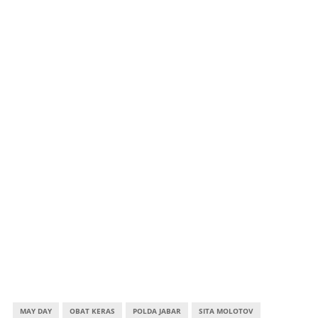
MAY DAY
OBAT KERAS
POLDA JABAR
SITA MOLOTOV