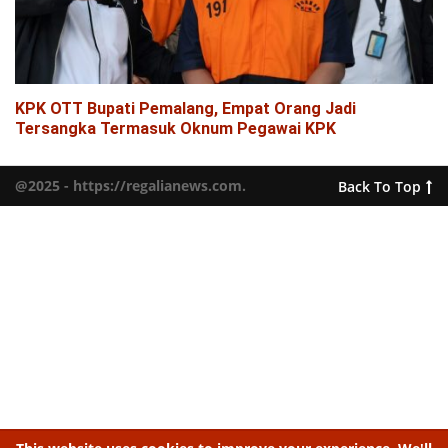
KPK OTT Bupati Pemalang, Empat Orang Jadi
Tersangka Termasuk Oknum Pegawai KPK
@2025 - https://regalianews.com.
Back To Top