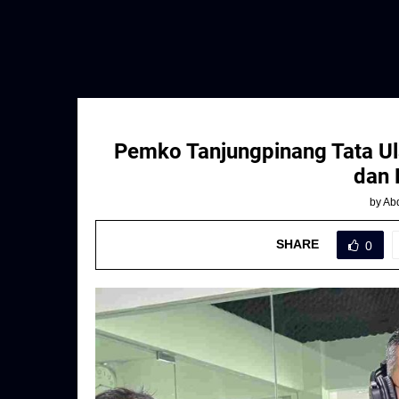
Pemko Tanjungpinang Tata U
dan 
by
Abd
SHARE
0