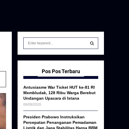
S
e
a
S
r
c
E
h
Pos Pos Terbaru
f
A
o
Antusiasme War Ticket HUT ke-81 RI
r
R
Membludak, 128 Ribu Warga Berebut
:
Undangan Upacara di Istana
C
06/08/2026
H
Presiden Prabowo Instruksikan
Percepatan Penanganan Pemadaman
Listrik dan Jaga Stabilitas Harga BBM