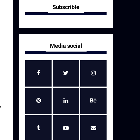
Subscrible
Media social
”