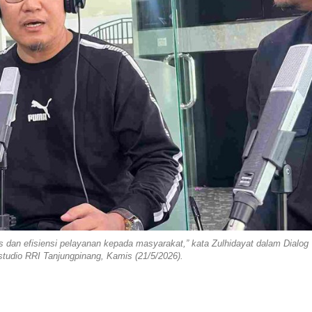
 dan efisiensi pelayanan kepada masyarakat,” kata Zulhidayat dalam Dialog
studio RRI Tanjungpinang, Kamis (21/5/2026).