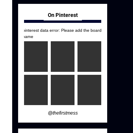
g
On Pinterest
pinterest data error: Please add the board
name
@thefirstmess