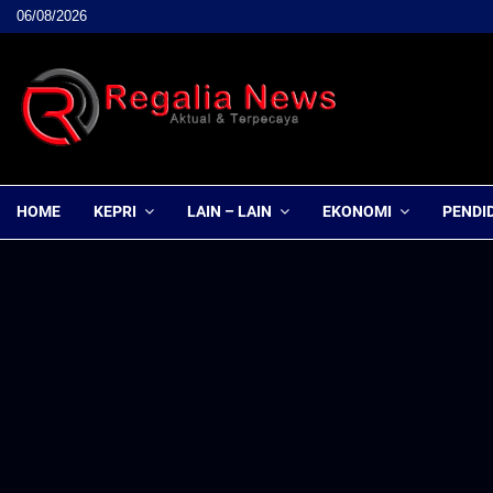
06/08/2026
HOME
KEPRI
LAIN – LAIN
EKONOMI
PENDI