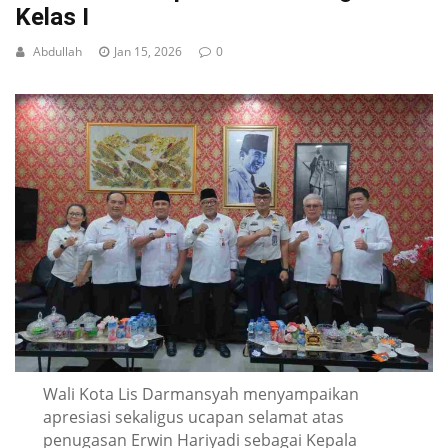
Kelas I
Abdullah
Jan 15, 2026
0
Wali Kota Lis Darmansyah menyampaikan
apresiasi sekaligus ucapan selamat atas
penugasan Erwin Hariyadi sebagai Kepala