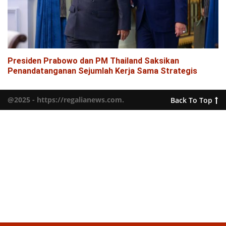
Presiden Prabowo dan PM Thailand Saksikan
Penandatanganan Sejumlah Kerja Sama Strategis
@2025 - https://regalianews.com.
Back To Top