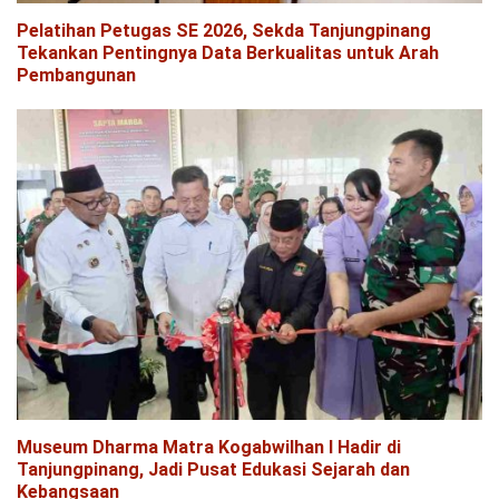
Pelatihan Petugas SE 2026, Sekda Tanjungpinang
Tekankan Pentingnya Data Berkualitas untuk Arah
Pembangunan
Museum Dharma Matra Kogabwilhan I Hadir di
Tanjungpinang, Jadi Pusat Edukasi Sejarah dan
Kebangsaan