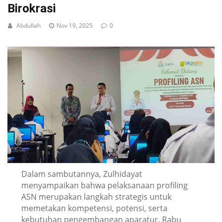
Birokrasi
Abdullah
Nov 19, 2025
0
Dalam sambutannya, Zulhidayat
menyampaikan bahwa pelaksanaan profiling
ASN merupakan langkah strategis untuk
memetakan kompetensi, potensi, serta
kebutuhan pengembangan aparatur. Rabu