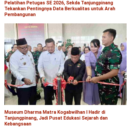
Pelatihan Petugas SE 2026, Sekda Tanjungpinang
Tekankan Pentingnya Data Berkualitas untuk Arah
Pembangunan
Museum Dharma Matra Kogabwilhan I Hadir di
Tanjungpinang, Jadi Pusat Edukasi Sejarah dan
Kebangsaan