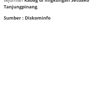
sejumlah
Kabag di lingkungan Setdako
Tanjungpinang
.
Sumber : Diskominfo