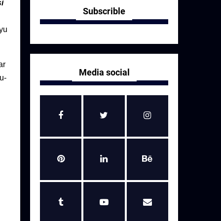
i
Subscrible
ayu
ar
Media social
u-