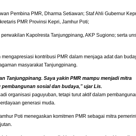
ewan Pembina PMR, Dharma Setiawan; Staf Ahli Gubernur Kepr
etaris PMR Provinsi Kepri, Jamhur Poti;
 perwakilan Kapolresta Tanjungpinang, AKP Sugiono; serta un
 mengapresiasi kontribusi PMR dalam menjaga adat dan buda
eragaman masyarakat Tanjungpinang.
man Tanjungpinang. Saya yakin PMR mampu menjadi mitra
 pembangunan sosial dan budaya,” ujar Lis.
di organisasi paguyuban, tetapi turut aktif dalam pembanguna
berdayaan generasi muda.
, Jamhur Poti menegaskan komitmen PMR sebagai mitra pemerin
jutan.