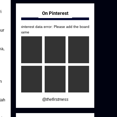
i
On Pinterest
pinterest data error: Please add the board
sur
name
ya,
n
@thefirstmess
tah