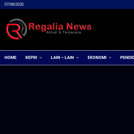
07/08/2026
HOME
KEPRI
LAIN – LAIN
EKONOMI
PENDI