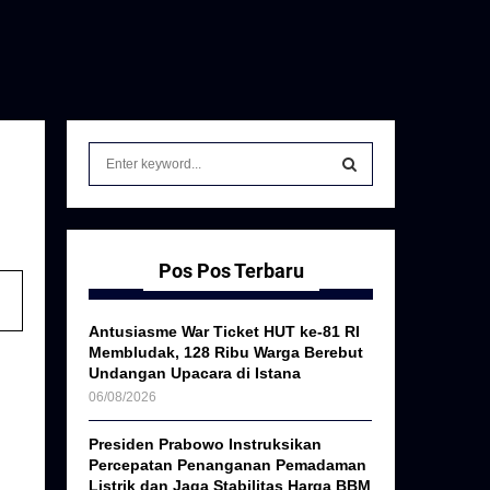
S
e
a
S
r
c
E
h
Pos Pos Terbaru
f
A
o
Antusiasme War Ticket HUT ke-81 RI
r
R
Membludak, 128 Ribu Warga Berebut
:
Undangan Upacara di Istana
C
06/08/2026
H
Presiden Prabowo Instruksikan
Percepatan Penanganan Pemadaman
Listrik dan Jaga Stabilitas Harga BBM