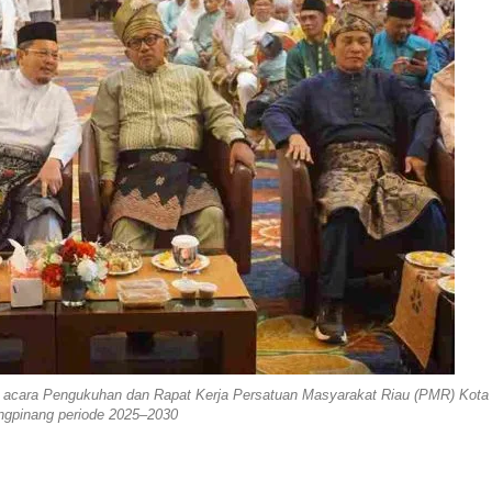
i acara Pengukuhan dan Rapat Kerja Persatuan Masyarakat Riau (PMR) Kota
ngpinang periode 2025–2030