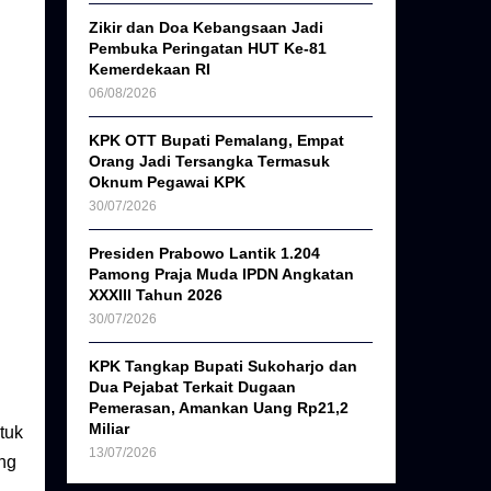
Zikir dan Doa Kebangsaan Jadi
Pembuka Peringatan HUT Ke-81
Kemerdekaan RI
06/08/2026
KPK OTT Bupati Pemalang, Empat
Orang Jadi Tersangka Termasuk
Oknum Pegawai KPK
30/07/2026
Presiden Prabowo Lantik 1.204
Pamong Praja Muda IPDN Angkatan
XXXIII Tahun 2026
30/07/2026
KPK Tangkap Bupati Sukoharjo dan
Dua Pejabat Terkait Dugaan
Pemerasan, Amankan Uang Rp21,2
Miliar
tuk
13/07/2026
ng