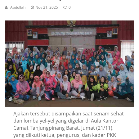
Abdullah
Nov 21, 2025
0
Ajakan tersebut disampaikan saat senam sehat
dan lomba yel-yel yang digelar di Aula Kantor
Camat Tanjungpinang Barat, Jumat (21/11),
yang diikuti ketua, pengurus, dan kader PKK