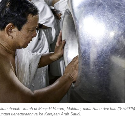
an ibadah Umrah di Masjidil Haram, Makkah, pada Rabu dini hari (3/7/2025),
jungan kenegaraannya ke Kerajaan Arab Saudi.