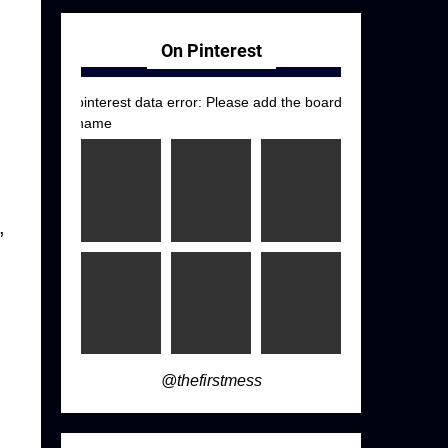
On Pinterest
pinterest data error: Please add the board
name
,
@thefirstmess