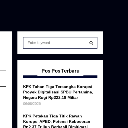
S
e
a
S
r
c
E
h
Pos Pos Terbaru
f
A
o
KPK Tahan Tiga Tersangka Korupsi
r
R
Proyek Digitalisasi SPBU Pertamina,
:
Negara Rugi Rp322,18 Miliar
C
06/08/2026
H
KPK Petakan Tiga Titik Rawan
Korupsi APBD, Potensi Kebocoran
Rp2,37 Triliun Berhasil Dimitigasi