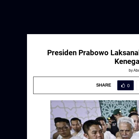
Presiden Prabowo Laksana
Kenega
by
Abd
SHARE
0