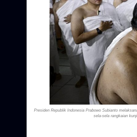
Presiden Republik Indonesia Prabowo Subianto melaksanak
sela-sela rangkaian kun