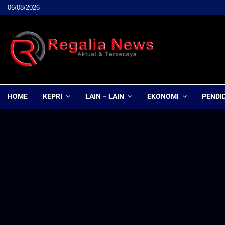
06/08/2026
HOME
KEPRI
LAIN – LAIN
EKONOMI
PENDI