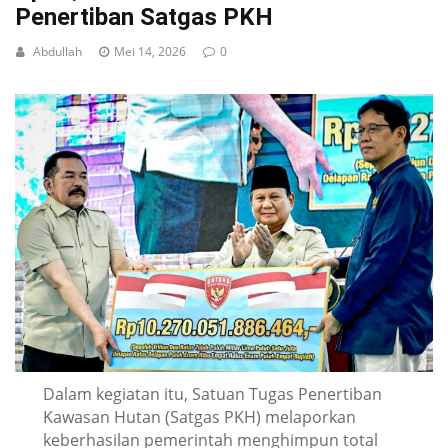
Penertiban Satgas PKH
Abdullah
Mei 14, 2026
0
Dalam kegiatan itu, Satuan Tugas Penertiban
Kawasan Hutan (Satgas PKH) melaporkan
keberhasilan pemerintah menghimpun total