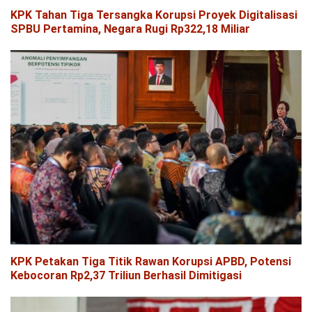
KPK Tahan Tiga Tersangka Korupsi Proyek Digitalisasi
SPBU Pertamina, Negara Rugi Rp322,18 Miliar
KPK Petakan Tiga Titik Rawan Korupsi APBD, Potensi
Kebocoran Rp2,37 Triliun Berhasil Dimitigasi