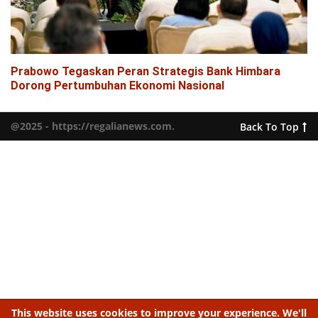
Prabowo Tegaskan Peran Strategis Bank Himbara
Dorong Pertumbuhan Ekonomi Nasional
@2025 - https://regalianews.com.
Back To Top
This website uses cookies to improve your experience. We'll