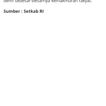
demi sebesar-besarnya kemakmuran rakyat.
Sumber : Setkab RI