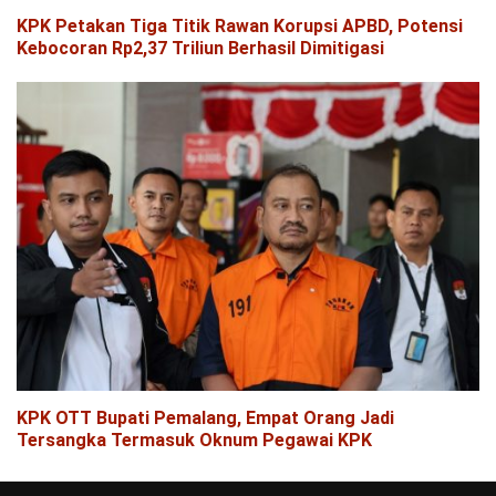
KPK Petakan Tiga Titik Rawan Korupsi APBD, Potensi
Kebocoran Rp2,37 Triliun Berhasil Dimitigasi
KPK OTT Bupati Pemalang, Empat Orang Jadi
Tersangka Termasuk Oknum Pegawai KPK