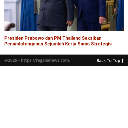
Presiden Prabowo dan PM Thailand Saksikan
Penandatanganan Sejumlah Kerja Sama Strategis
@2025 - https://regalianews.com.
Back To Top