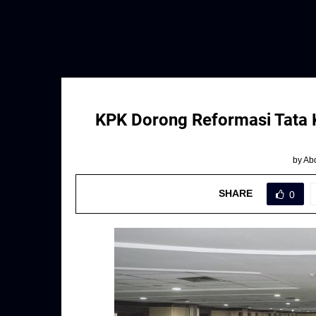
KPK Dorong Reformasi Tata K
by
Abd
SHARE
0