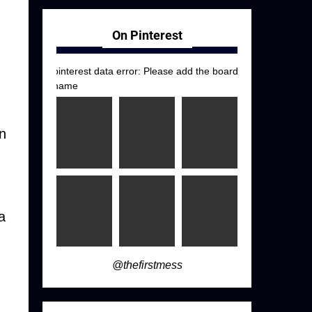
On Pinterest
pinterest data error: Please add the board
name
n
a
@thefirstmess