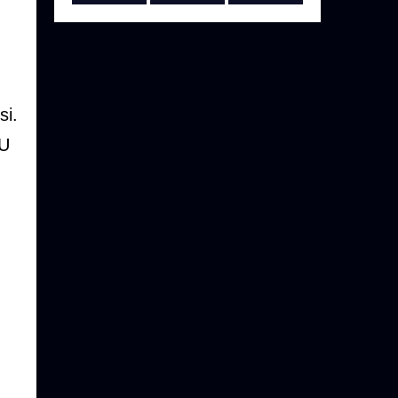
si.
UU
g