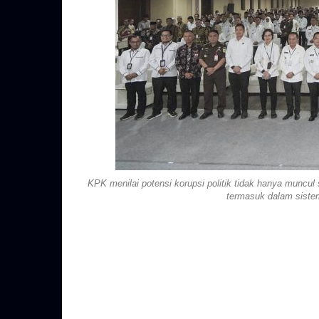
KPK menilai potensi korupsi politik tidak hanya muncul 
termasuk dalam sistem