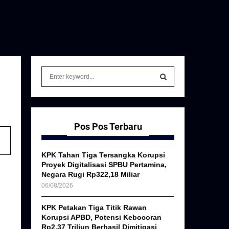
S
e
a
S
r
c
E
h
Pos Pos Terbaru
f
A
o
KPK Tahan Tiga Tersangka Korupsi
r
R
Proyek Digitalisasi SPBU Pertamina,
:
Negara Rugi Rp322,18 Miliar
C
06/08/2026
H
KPK Petakan Tiga Titik Rawan
Korupsi APBD, Potensi Kebocoran
Rp2,37 Triliun Berhasil Dimitigasi