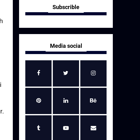
Subscrible
h
Media social
i
r.