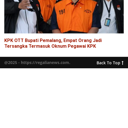
KPK OTT Bupati Pemalang, Empat Orang Jadi
Tersangka Termasuk Oknum Pegawai KPK
@2025 - https://regalianews.com.
Back To Top