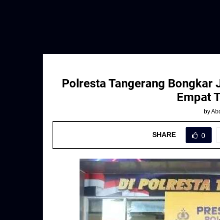
Polresta Tangerang Bongkar Ja
Empat T
by
Abd
SHARE
0