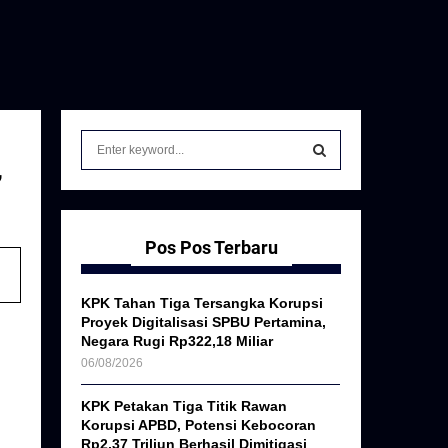
S
e
,
a
S
r
c
E
h
Pos Pos Terbaru
f
A
o
KPK Tahan Tiga Tersangka Korupsi
r
R
Proyek Digitalisasi SPBU Pertamina,
:
Negara Rugi Rp322,18 Miliar
C
06/08/2026
H
KPK Petakan Tiga Titik Rawan
Korupsi APBD, Potensi Kebocoran
Rp2,37 Triliun Berhasil Dimitigasi