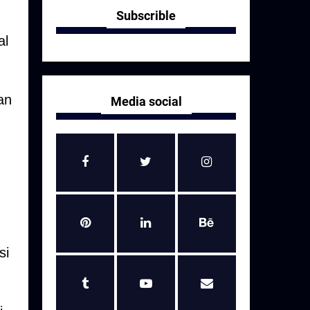
Subscrible
al
an
Media social
si