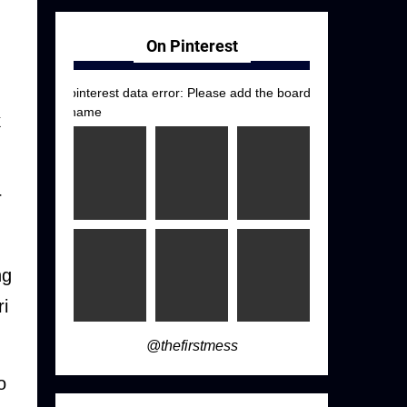
On Pinterest
pinterest data error: Please add the board
name
k
r
ng
i
@thefirstmess
o