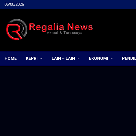
06/08/2026
HOME
KEPRI
LAIN – LAIN
EKONOMI
PENDI