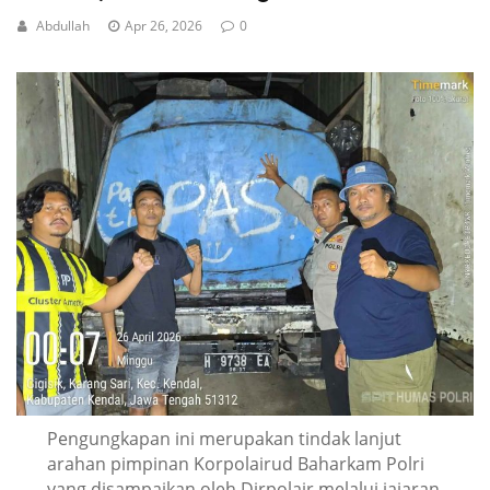
Abdullah
Apr 26, 2026
0
Pengungkapan ini merupakan tindak lanjut
arahan pimpinan Korpolairud Baharkam Polri
yang disampaikan oleh Dirpolair melalui jajaran