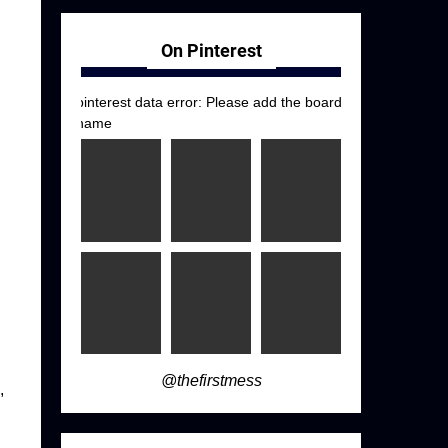
On Pinterest
i
pinterest data error: Please add the board
name
@thefirstmess
,