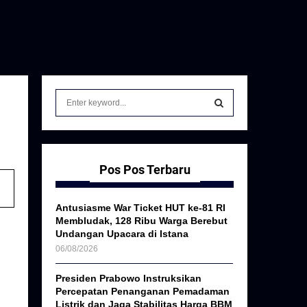
S
e
a
S
r
c
E
h
Pos Pos Terbaru
f
A
o
Antusiasme War Ticket HUT ke-81 RI
r
R
Membludak, 128 Ribu Warga Berebut
:
Undangan Upacara di Istana
C
06/08/2026
H
Presiden Prabowo Instruksikan
Percepatan Penanganan Pemadaman
Listrik dan Jaga Stabilitas Harga BBM