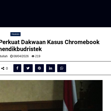
Hukrim
u Perkuat Dakwaan Kasus Chromebook
endikbudristek
ullah
08/04/2026
219
0