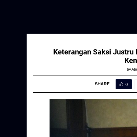
Keterangan Saksi Justr
Kem
by
Abd
SHARE
0