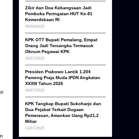
Zikir dan Doa Kebangsaan Jadi
Pembuka Peringatan HUT Ke-81
Kemerdekaan RI
06/08/2026
KPK OTT Bupati Pemalang, Empat
Orang Jadi Tersangka Termasuk
Oknum Pegawai KPK
30/07/2026
Presiden Prabowo Lantik 1.204
Pamong Praja Muda IPDN Angkatan
XXXIII Tahun 2026
30/07/2026
an
KPK Tangkap Bupati Sukoharjo dan
Dua Pejabat Terkait Dugaan
Pemerasan, Amankan Uang Rp21,2
Miliar
13/07/2026
an