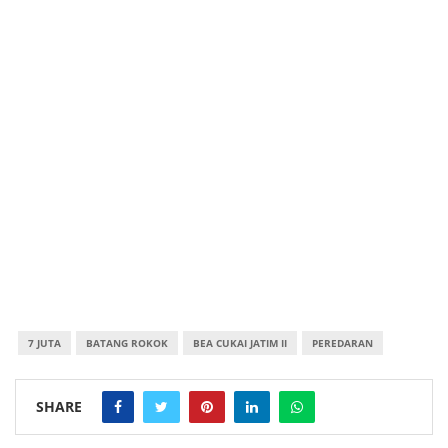
7 JUTA
BATANG ROKOK
BEA CUKAI JATIM II
PEREDARAN
SHARE