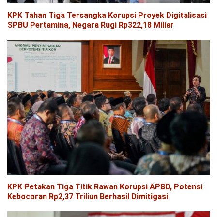
KPK Tahan Tiga Tersangka Korupsi Proyek Digitalisasi
SPBU Pertamina, Negara Rugi Rp322,18 Miliar
KPK Petakan Tiga Titik Rawan Korupsi APBD, Potensi
Kebocoran Rp2,37 Triliun Berhasil Dimitigasi