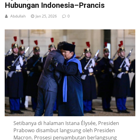
Hubungan Indonesia–Prancis
Abdullah
Jan 25, 2026
0
Setibanya di halaman Istana Élysée, Presiden
Prabowo disambut langsung oleh Presiden
Macron. Prosesi penyambutan berlangsung