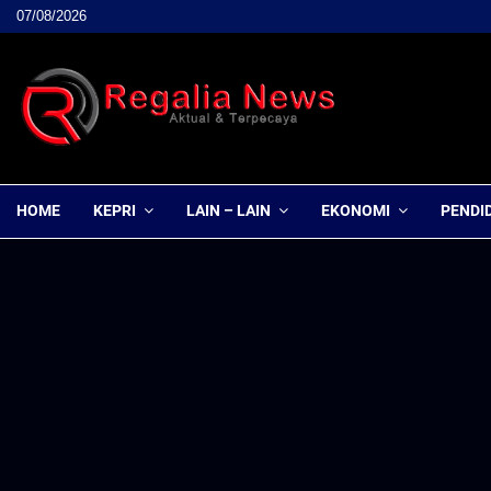
07/08/2026
HOME
KEPRI
LAIN – LAIN
EKONOMI
PENDI