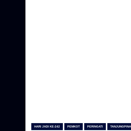
HARI JADI KE-242
PEMKOT
PERINGATI
TANJUNGPIN