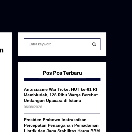
S
e
un
a
S
r
c
E
h
Pos Pos Terbaru
f
A
o
Antusiasme War Ticket HUT ke-81 RI
r
R
Membludak, 128 Ribu Warga Berebut
:
Undangan Upacara di Istana
C
06/08/2026
H
Presiden Prabowo Instruksikan
Percepatan Penanganan Pemadaman
Listrik dan Jaga Stabilitas Harga BBM