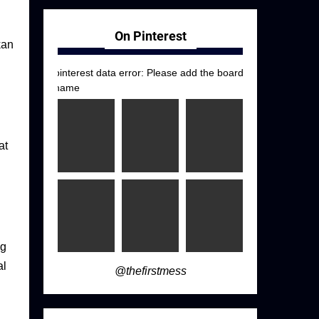
On Pinterest
kan
pinterest data error: Please add the board
name
at
ng
al
@thefirstmess