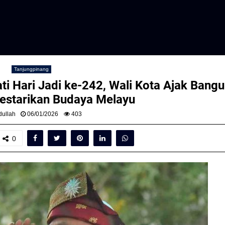
Tanjungpinang
i Hari Jadi ke-242, Wali Kota Ajak Bang
estarikan Budaya Melayu
ullah
06/01/2026
403
0