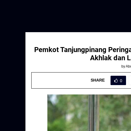
Pemkot Tanjungpinang Peringat
Akhlak dan L
by
Abd
SHARE
0