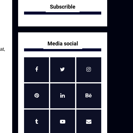
Subscrible
Media social
at,