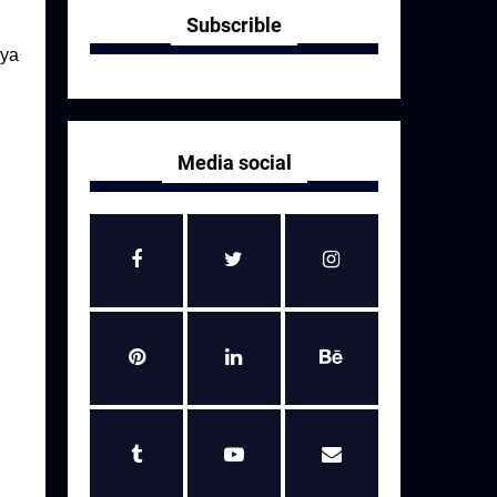
Subscrible
nya
Media social