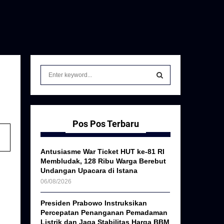
S
e
a
S
r
c
E
h
Pos Pos Terbaru
f
A
o
Antusiasme War Ticket HUT ke-81 RI
r
R
Membludak, 128 Ribu Warga Berebut
:
Undangan Upacara di Istana
C
06/08/2026
H
Presiden Prabowo Instruksikan
Percepatan Penanganan Pemadaman
Listrik dan Jaga Stabilitas Harga BBM