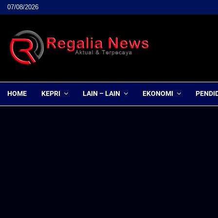
07/08/2026
HOME
KEPRI
LAIN – LAIN
EKONOMI
PENDI