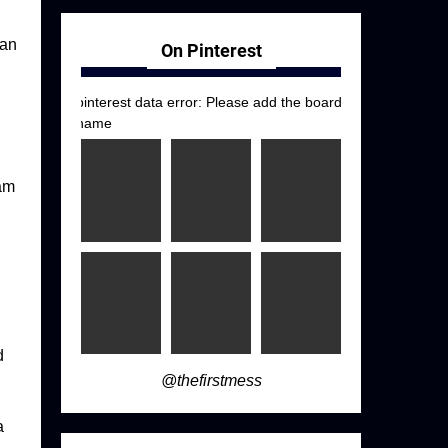
dan
On Pinterest
pinterest data error: Please add the board
name
am
d
@thefirstmess
a