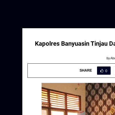
Kapolres Banyuasin Tinjau 
by
Abd
SHARE
0