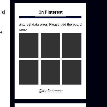
isi
On Pinterest
pinterest data error: Please add the board
name
B.
@thefirstmess