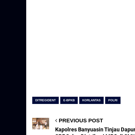
DITREGIDENT
E-BPKB
KORLANTAS
POLRI
PREVIOUS POST
Kapolres Banyuasin Tinjau Dapu