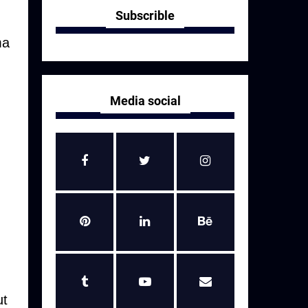
Subscrible
ma
Media social
ut