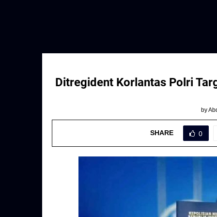
Ditregident Korlantas Polri T
by
Abd
SHARE
0