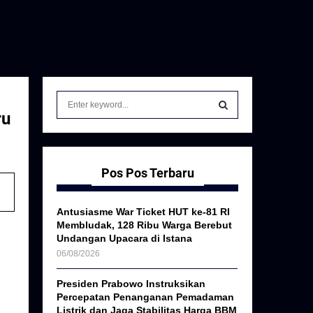
S
e
ru
a
S
r
c
E
h
Pos Pos Terbaru
f
A
o
Antusiasme War Ticket HUT ke-81 RI
r
R
Membludak, 128 Ribu Warga Berebut
:
Undangan Upacara di Istana
C
06/08/2026
H
Presiden Prabowo Instruksikan
Percepatan Penanganan Pemadaman
Listrik dan Jaga Stabilitas Harga BBM