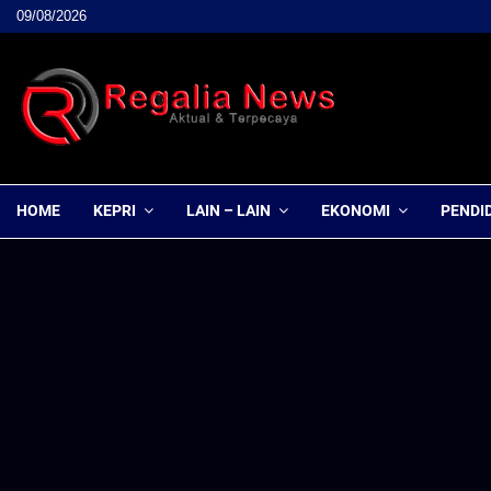
09/08/2026
HOME
KEPRI
LAIN – LAIN
EKONOMI
PENDI