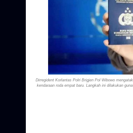
Dirregident Korlantas Polri Brigjen Pol Wibowo mengata
kendaraan roda empat baru. Langkah ini dilakukan guna 