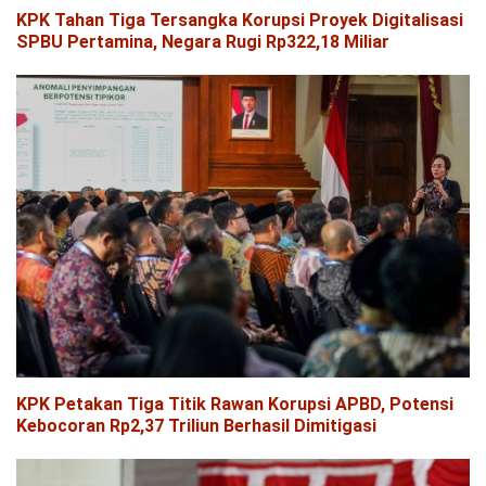
KPK Tahan Tiga Tersangka Korupsi Proyek Digitalisasi
SPBU Pertamina, Negara Rugi Rp322,18 Miliar
KPK Petakan Tiga Titik Rawan Korupsi APBD, Potensi
Kebocoran Rp2,37 Triliun Berhasil Dimitigasi