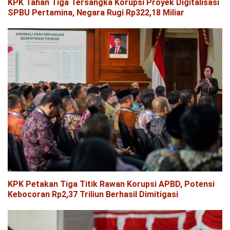
KPK Tahan Tiga Tersangka Korupsi Proyek Digitalisasi
SPBU Pertamina, Negara Rugi Rp322,18 Miliar
KPK Petakan Tiga Titik Rawan Korupsi APBD, Potensi
Kebocoran Rp2,37 Triliun Berhasil Dimitigasi