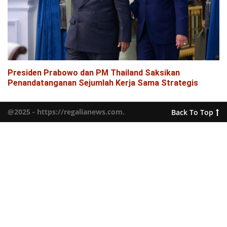
Presiden Prabowo dan PM Thailand Saksikan
Penandatanganan Sejumlah Kerja Sama Strategis
@2025 - https://regalianews.com.
Back To Top