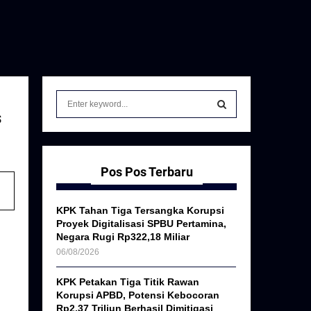
S
e
s
a
S
r
c
E
h
Pos Pos Terbaru
f
A
o
KPK Tahan Tiga Tersangka Korupsi
r
R
Proyek Digitalisasi SPBU Pertamina,
:
Negara Rugi Rp322,18 Miliar
C
06/08/2026
H
KPK Petakan Tiga Titik Rawan
Korupsi APBD, Potensi Kebocoran
Rp2,37 Triliun Berhasil Dimitigasi