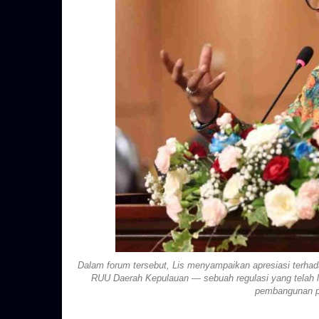
Dalam forum tersebut, Lis menyampaikan apresiasi terh
RUU Daerah Kepulauan — sebuah regulasi yang telah l
pembangunan pes