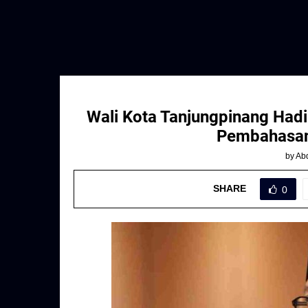
Wali Kota Tanjungpinang Hadi
Pembahasan
by
Abd
SHARE
0