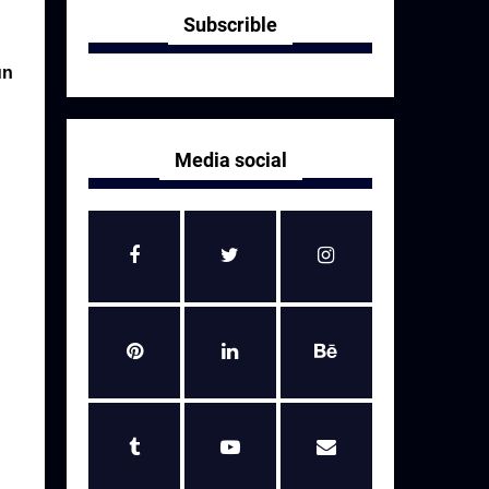
Subscrible
un
Media social