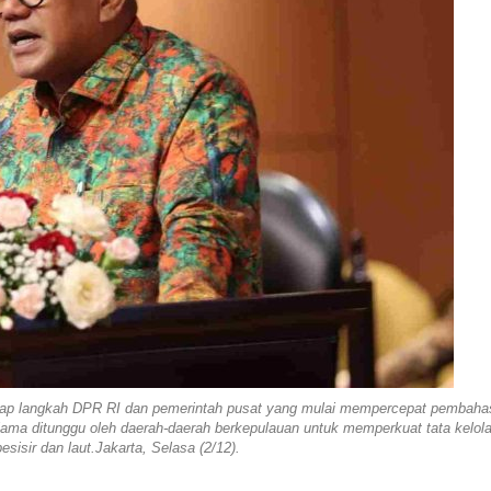
adap langkah DPR RI dan pemerintah pusat yang mulai mempercepat pembaha
ama ditunggu oleh daerah-daerah berkepulauan untuk memperkuat tata kelol
isir dan laut.Jakarta, Selasa (2/12).