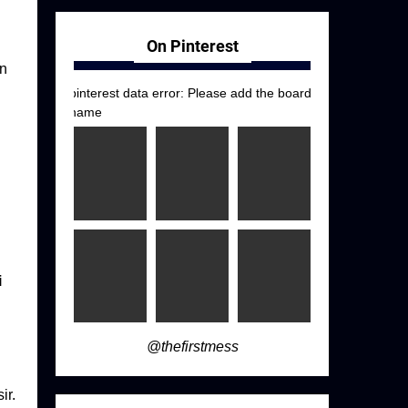
On Pinterest
an
pinterest data error: Please add the board
name
i
i
@thefirstmess
ir.