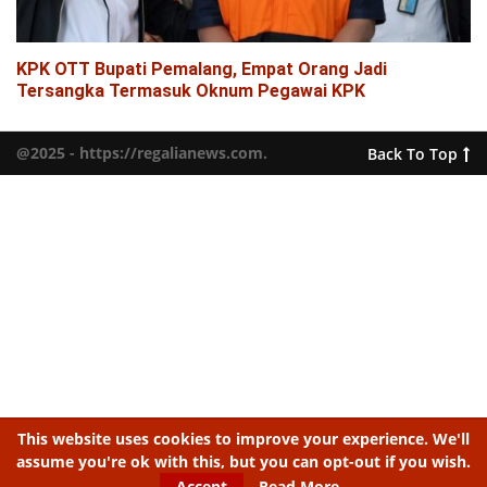
KPK OTT Bupati Pemalang, Empat Orang Jadi
Tersangka Termasuk Oknum Pegawai KPK
@2025 - https://regalianews.com.
Back To Top
This website uses cookies to improve your experience. We'll
assume you're ok with this, but you can opt-out if you wish.
Accept
Read More