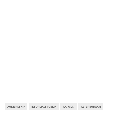
AUDIENSI KIP
INFORMASI PUBLIK
KAPOLRI
KETERBUKAAN