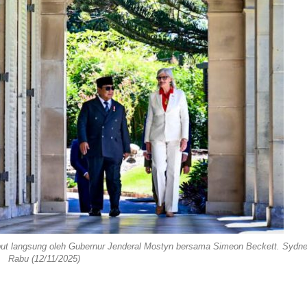
but langsung oleh Gubernur Jenderal Mostyn bersama Simeon Beckett. Sydne
Rabu (12/11/2025)