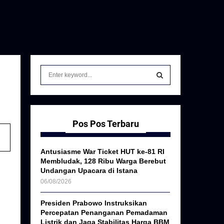
S
e
a
S
r
c
E
h
Pos Pos Terbaru
f
A
o
Antusiasme War Ticket HUT ke-81 RI
r
R
Membludak, 128 Ribu Warga Berebut
:
Undangan Upacara di Istana
C
06/08/2026
H
Presiden Prabowo Instruksikan
Percepatan Penanganan Pemadaman
Listrik dan Jaga Stabilitas Harga BBM