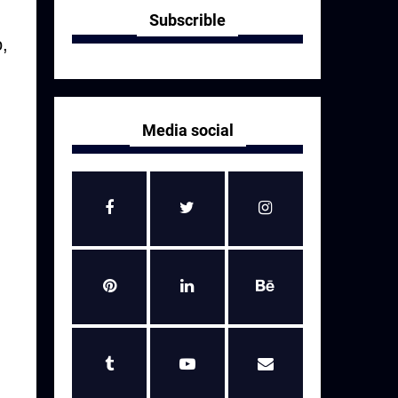
Subscrible
,
Media social