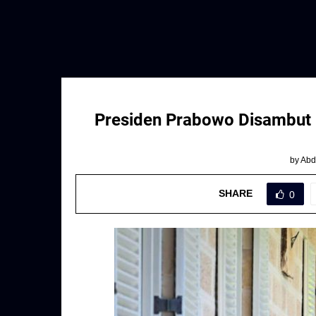
Presiden Prabowo Disambut 
by
Abd
SHARE
0