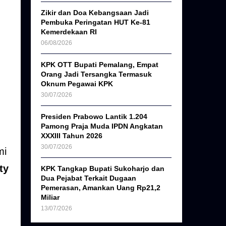
Zikir dan Doa Kebangsaan Jadi
Pembuka Peringatan HUT Ke-81
Kemerdekaan RI
06/08/2026
KPK OTT Bupati Pemalang, Empat
Orang Jadi Tersangka Termasuk
Oknum Pegawai KPK
30/07/2026
Presiden Prabowo Lantik 1.204
Pamong Praja Muda IPDN Angkatan
XXXIII Tahun 2026
30/07/2026
mi
ty
KPK Tangkap Bupati Sukoharjo dan
Dua Pejabat Terkait Dugaan
Pemerasan, Amankan Uang Rp21,2
Miliar
13/07/2026