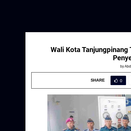
Wali Kota Tanjungpinang
Penye
by
Abd
SHARE
0