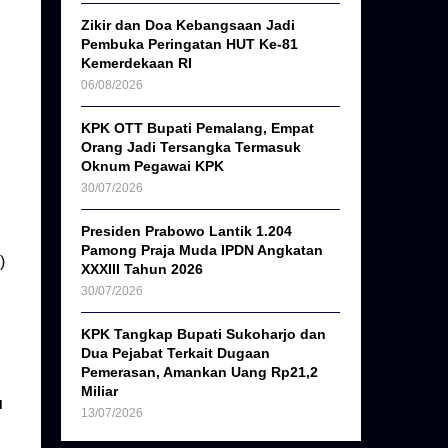
Zikir dan Doa Kebangsaan Jadi
Pembuka Peringatan HUT Ke-81
Kemerdekaan RI
06/08/2026
KPK OTT Bupati Pemalang, Empat
Orang Jadi Tersangka Termasuk
Oknum Pegawai KPK
30/07/2026
Presiden Prabowo Lantik 1.204
Pamong Praja Muda IPDN Angkatan
)
XXXIII Tahun 2026
30/07/2026
KPK Tangkap Bupati Sukoharjo dan
Dua Pejabat Terkait Dugaan
Pemerasan, Amankan Uang Rp21,2
Miliar
u
13/07/2026