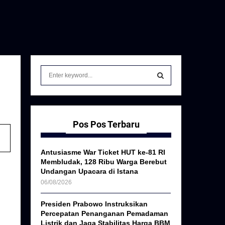
S
e
a
S
r
c
E
h
Pos Pos Terbaru
f
A
o
Antusiasme War Ticket HUT ke-81 RI
r
R
Membludak, 128 Ribu Warga Berebut
:
Undangan Upacara di Istana
C
06/08/2026
H
Presiden Prabowo Instruksikan
Percepatan Penanganan Pemadaman
Listrik dan Jaga Stabilitas Harga BBM