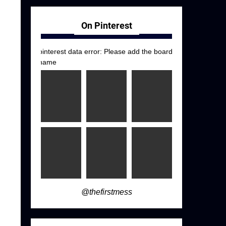
On Pinterest
pinterest data error: Please add the board
name
@thefirstmess