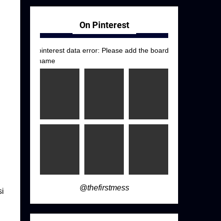
On Pinterest
pinterest data error: Please add the board
name
@thefirstmess
si