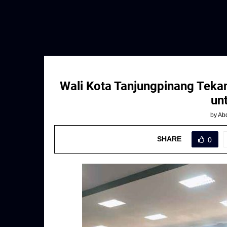
Wali Kota Tanjungpinang Teka
un
by
Abd
SHARE
0