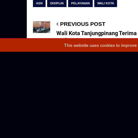
ASN
DISIPLIN
PELAYANAN
WALI KOTA
PREVIOUS POST
Wali Kota Tanjungpinang Terima
Audiensi Karang Taruna, Dorong
This website uses cookies to improve 
pada Kiprah Sosial
Abdullah
RELATED POSTS