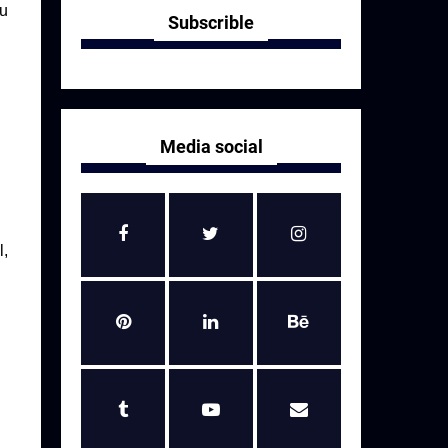
au
Subscrible
Media social
l,