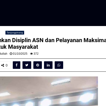
Tanjungpinang
nkan Disiplin ASN dan Pelayanan Maksima
tuk Masyarakat
ullah
01/10/2025
372
0