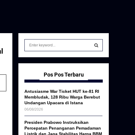
S
e
l
a
S
r
c
E
h
Pos Pos Terbaru
f
A
o
Antusiasme War Ticket HUT ke-81 RI
r
R
Membludak, 128 Ribu Warga Berebut
:
Undangan Upacara di Istana
C
06/08/2026
H
Presiden Prabowo Instruksikan
Percepatan Penanganan Pemadaman
Listrik dan Jaga Stabilitas Harga BBM