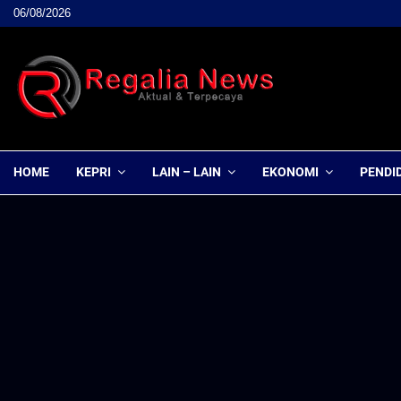
06/08/2026
HOME
KEPRI
LAIN – LAIN
EKONOMI
PENDI