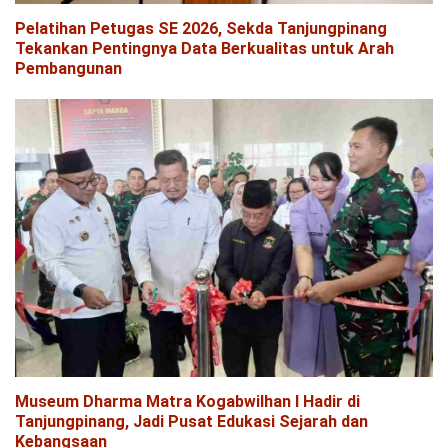
Pelatihan Petugas SE 2026, Sekda Tanjungpinang
Tekankan Pentingnya Data Berkualitas untuk Arah
Pembangunan
Museum Dharma Matra Kogabwilhan I Hadir di
Tanjungpinang, Jadi Pusat Edukasi Sejarah dan
Kebangsaan