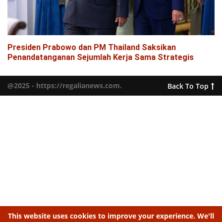
Presiden Prabowo dan PM Thailand Saksikan
Penandatanganan Sejumlah Kerja Sama Strategis
@2025 - https://regalianews.com.
Back To Top
This website uses cookies to improve your experience. We'll