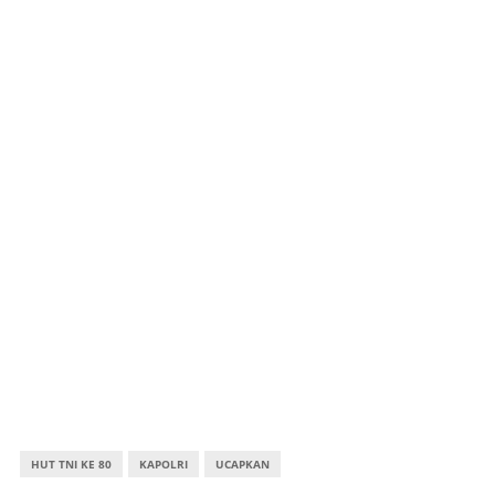
HUT TNI KE 80
KAPOLRI
UCAPKAN