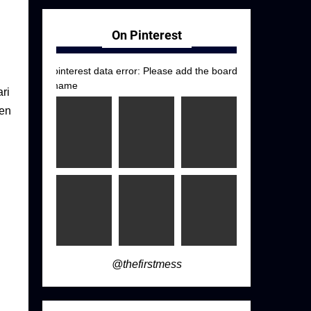
On Pinterest
pinterest data error: Please add the board
name
ri
jen
@thefirstmess