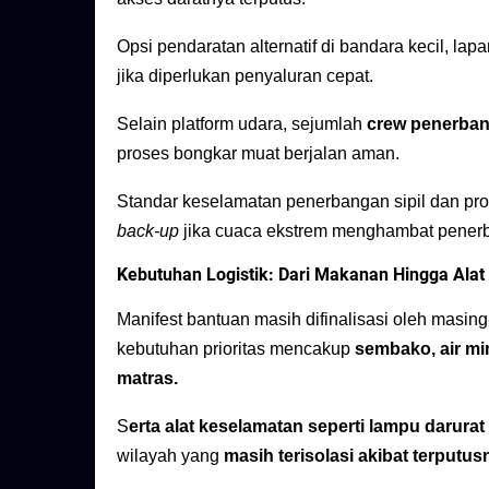
Opsi pendaratan alternatif di bandara kecil, la
jika diperlukan penyaluran cepat.
Selain platform udara, sejumlah
crew penerban
proses bongkar muat berjalan aman.
Standar keselamatan penerbangan sipil dan pro
back-up
jika cuaca ekstrem menghambat pener
Kebutuhan Logistik: Dari Makanan Hingga Ala
Manifest bantuan masih difinalisasi oleh masi
kebutuhan prioritas mencakup
sembako, air mi
matras.
S
erta alat keselamatan seperti lampu darur
wilayah yang
masih terisolasi akibat terputu