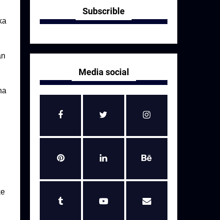
Subscrible
ka
an
Media social
na
ke