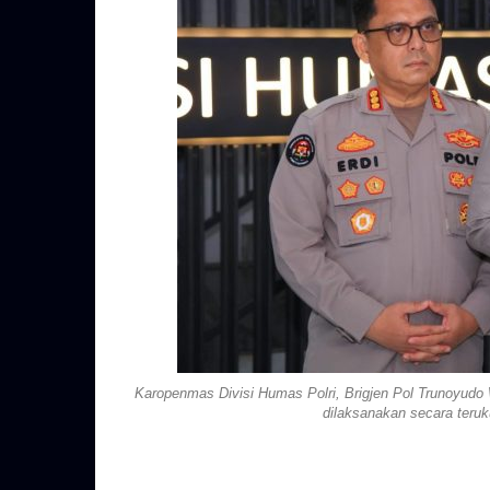
Karopenmas Divisi Humas Polri, Brigjen Pol Trunoyudo 
dilaksanakan secara teruk