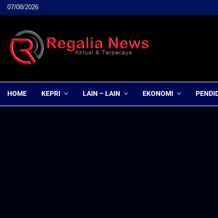
07/08/2026
HOME
KEPRI
LAIN – LAIN
EKONOMI
PENDI