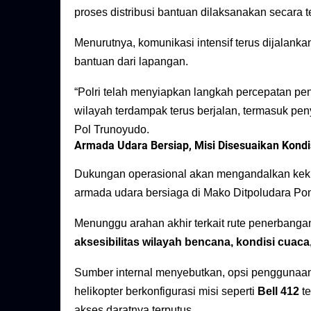
proses distribusi bantuan dilaksanakan secara t
Menurutnya, komunikasi intensif terus dijalank
bantuan dari lapangan.
“Polri telah menyiapkan langkah percepatan pe
wilayah terdampak terus berjalan, termasuk pen
Pol Trunoyudo.
Armada Udara Bersiap, Misi Disesuaikan Kond
Dukungan operasional akan mengandalkan ke
armada udara bersiaga di Mako Ditpoludara Po
Menunggu arahan akhir terkait rute penerbangan
aksesibilitas wilayah bencana, kondisi cuac
Sumber internal menyebutkan, opsi penggunaan
helikopter berkonfigurasi misi seperti
Bell 412
te
akses daratnya terputus.