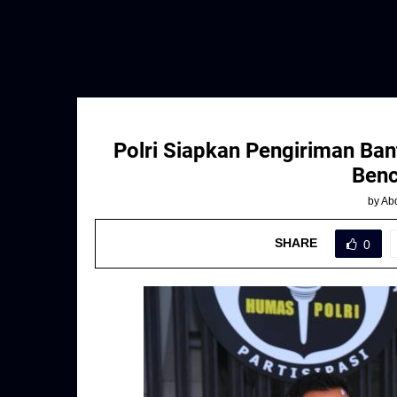
Polri Siapkan Pengiriman Ba
Benc
by
Abd
SHARE
0