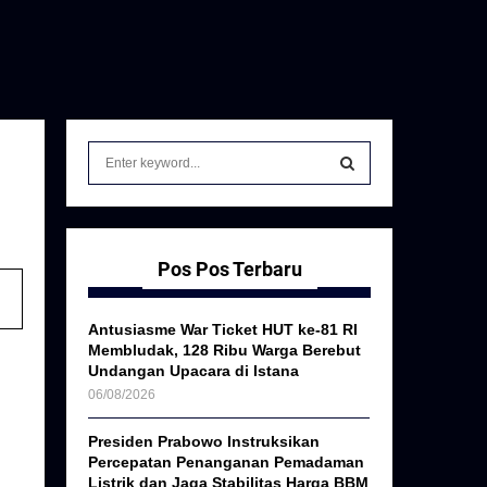
S
e
a
S
r
c
E
h
Pos Pos Terbaru
f
A
o
Antusiasme War Ticket HUT ke-81 RI
r
R
Membludak, 128 Ribu Warga Berebut
:
Undangan Upacara di Istana
C
06/08/2026
H
Presiden Prabowo Instruksikan
Percepatan Penanganan Pemadaman
Listrik dan Jaga Stabilitas Harga BBM