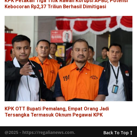
KPK Petakan Tiga Titik Rawan Korupsi APBD, Potensi
Kebocoran Rp2,37 Triliun Berhasil Dimitigasi
KPK OTT Bupati Pemalang, Empat Orang Jadi
Tersangka Termasuk Oknum Pegawai KPK
@2025 - https://regalianews.com.
Back To Top