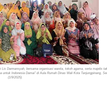
Lis Darmansyah, bersama organisasi wanita, tokoh agama, serta majelis ta
Doa untuk Indonesia Damai” di Aula Rumah Dinas Wali Kota Tanjungpinang, Se
(1/9/2025).