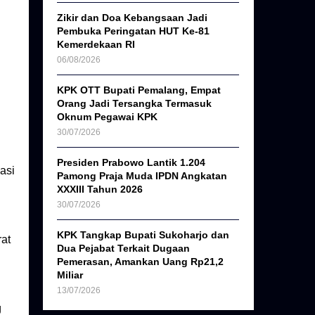
Zikir dan Doa Kebangsaan Jadi
Pembuka Peringatan HUT Ke-81
Kemerdekaan RI
06/08/2026
KPK OTT Bupati Pemalang, Empat
Orang Jadi Tersangka Termasuk
Oknum Pegawai KPK
30/07/2026
Presiden Prabowo Lantik 1.204
asi
Pamong Praja Muda IPDN Angkatan
XXXIII Tahun 2026
30/07/2026
KPK Tangkap Bupati Sukoharjo dan
at
Dua Pejabat Terkait Dugaan
Pemerasan, Amankan Uang Rp21,2
Miliar
13/07/2026
g