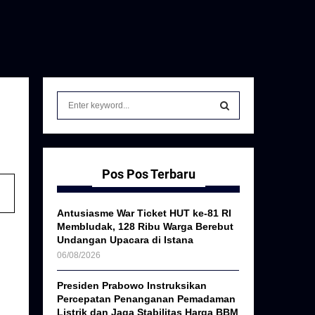
S
e
a
S
r
c
E
h
Pos Pos Terbaru
f
A
o
Antusiasme War Ticket HUT ke-81 RI
r
R
Membludak, 128 Ribu Warga Berebut
:
Undangan Upacara di Istana
C
06/08/2026
H
Presiden Prabowo Instruksikan
Percepatan Penanganan Pemadaman
Listrik dan Jaga Stabilitas Harga BBM