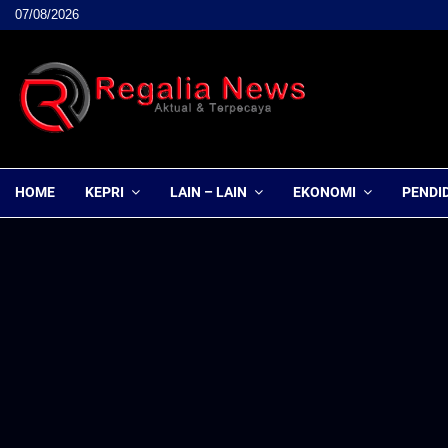
07/08/2026
HOME
KEPRI
LAIN – LAIN
EKONOMI
PENDI