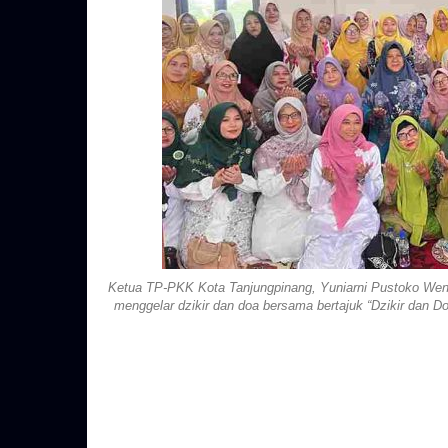
Ketua TP-PKK Kota Tanjungpinang, Yuniarni Pustoko Weni 
menggelar dzikir dan doa bersama bertajuk “Dzikir dan 