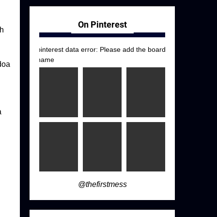
On Pinterest
uh
pinterest data error: Please add the board
name
doa
a
@thefirstmess