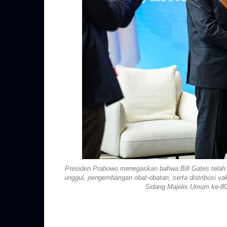
Presiden Prabowo menegaskan bahwa Bill Gates telah m
unggul, pengembangan obat-obatan, serta distribusi va
Sidang Majelis Umum ke-80