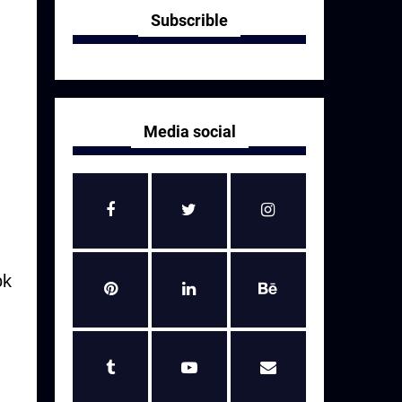
Subscrible
Media social
ok