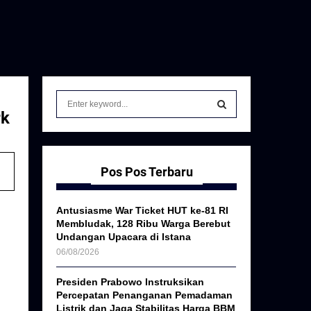
S
e
rk
a
S
r
c
E
h
Pos Pos Terbaru
f
A
o
Antusiasme War Ticket HUT ke-81 RI
r
R
Membludak, 128 Ribu Warga Berebut
:
Undangan Upacara di Istana
C
06/08/2026
H
Presiden Prabowo Instruksikan
Percepatan Penanganan Pemadaman
Listrik dan Jaga Stabilitas Harga BBM