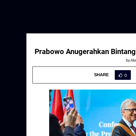
Prabowo Anugerahkan Bintang 
by
Abd
SHARE
0