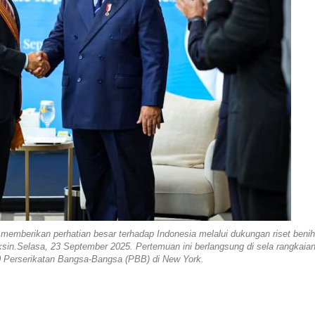
emberikan perhatian besar terhadap Indonesia melalui dukungan riset benih
ksin.Selasa, 23 September 2025. Pertemuan ini berlangsung di sela rangkaia
 Perserikatan Bangsa-Bangsa (PBB) di New York.