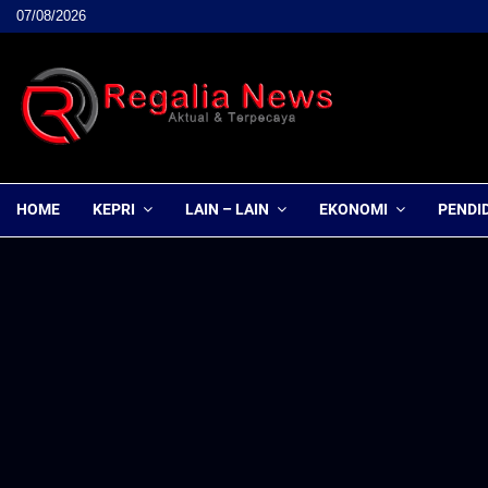
07/08/2026
HOME
KEPRI
LAIN – LAIN
EKONOMI
PENDI