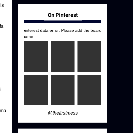
is
On Pinterest
fa
pinterest data error: Please add the board
name
i
ama
@thefirstmess