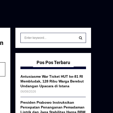
S
e
an
a
S
r
c
E
h
Pos Pos Terbaru
f
A
o
Antusiasme War Ticket HUT ke-81 RI
r
R
Membludak, 128 Ribu Warga Berebut
:
Undangan Upacara di Istana
C
06/08/2026
H
Presiden Prabowo Instruksikan
Percepatan Penanganan Pemadaman
Listrik dan Jaga Stabilitas Harga BBM