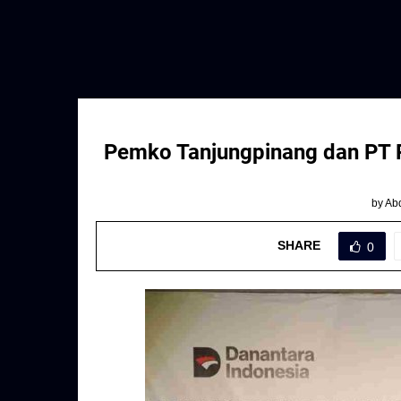
Pemko Tanjungpinang dan PT 
by
Abd
SHARE
0