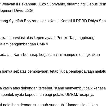
 Wilayah II Pekanbaru, Eko Supriyanto, didampingi Deputi Bisn
lopment Divisi ESG.
inang Syarifah Elvyzana serta Ketua Komisi II DPRD Dhiya Sha
ikan apresiasi atas kepercayaan Pemko Tanjungpinang
is dalam pengembangan UMKM.
adaian. Kami berharap kerjasama ini mampu meningkatkan
.
hanya sebatas pembiayaan, tetapi juga pemberdayaan melalu
 kasih atas dukungan tersebut. “Kami menyambut baik kerjas
an bentuk nyata kepedulian bagi pelaku UMKM,” ucapnya.
ti pelatihan dengan sungguh-sungguh. “Jangan sia-siakan