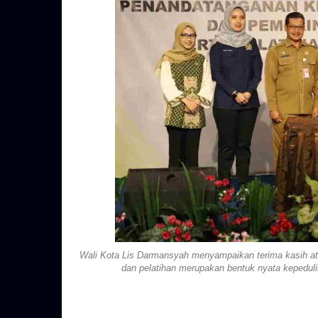
Wali Kota Lis Darmansyah menyampaikan terima kasih at
dan pelatihan merupakan bentuk nyata kepeduli