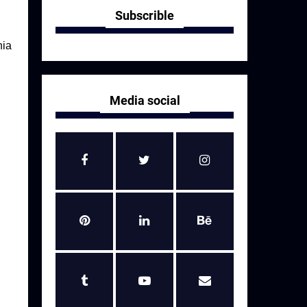
Subscrible
nia
Media social