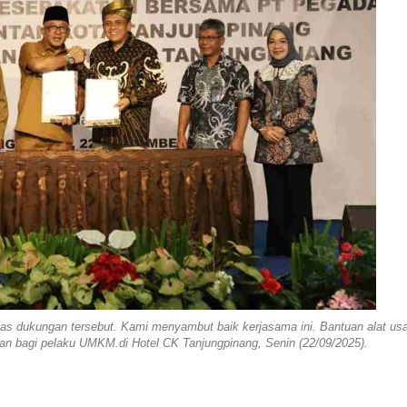
as dukungan tersebut. Kami menyambut baik kerjasama ini. Bantuan alat us
an bagi pelaku UMKM.di Hotel CK Tanjungpinang, Senin (22/09/2025).