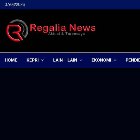
07/08/2026
HOME
KEPRI
LAIN – LAIN
EKONOMI
PENDI